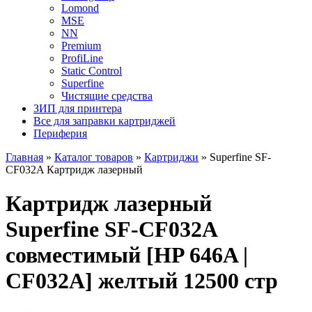
Lomond
MSE
NN
Premium
ProfiLine
Static Control
Superfine
Чистящие средства
ЗИП для принтера
Все для заправки картриджей
Периферия
Главная
»
Каталог товаров
»
Картриджи
»
Superfine SF-
CF032A Картридж лазерный
Картридж лазерный
Superfine SF-CF032A
совместимый [HP 646A |
CF032A] желтый 12500 стр