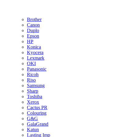
Brother
Canon
Duplo
Epson
HP
Konica
Kyocera
Lexmark
OKI
Panasonic
Ricoh
Riso
Samsung
Sharp
Toshiba
Xerox
Cactus PR
Colouring
G&G
GalaGrand
Katun
Lasting Imp