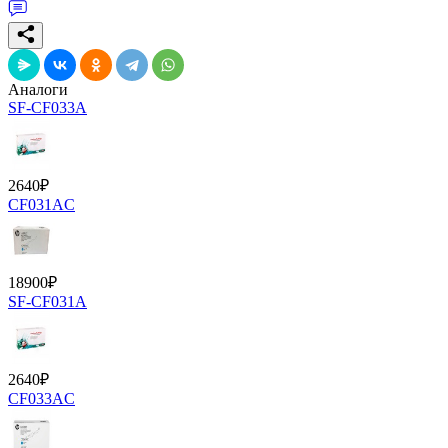
Аналоги
SF-CF033A
2640
₽
CF031AC
18900
₽
SF-CF031A
2640
₽
CF033AC