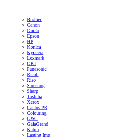
Brother
Canon
Duplo
Epson
HP
Konica
Kyocera
Lexmark
OKI
Panasonic
Ricoh
Riso
Samsung
Sharp
Toshiba
Xerox
Cactus PR
Colouring
G&G
GalaGrand
Katun
Lasting Imp