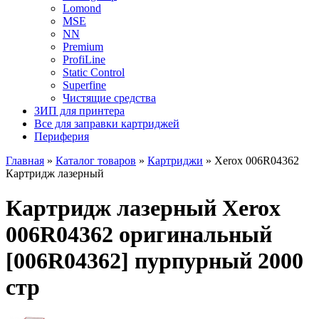
Lomond
MSE
NN
Premium
ProfiLine
Static Control
Superfine
Чистящие средства
ЗИП для принтера
Все для заправки картриджей
Периферия
Главная
»
Каталог товаров
»
Картриджи
»
Xerox 006R04362
Картридж лазерный
Картридж лазерный Xerox
006R04362 оригинальный
[006R04362] пурпурный 2000
стр