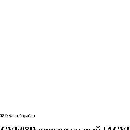
F08D Фотобарабан
 ACVF08D оригинальный [ACVF