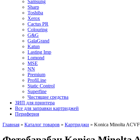
Samsung
Sharp
Toshiba
Xerox
Cactus PR
Colouring
G&G
GalaGrand
Katun
Lasting Imp
Lomond
MSE
NN
Premium
ProfiLine
Static Control
Superfine
Чистящие средства
ЗИП для принтера
Все для заправки картриджей
Периферия
Главная
»
Каталог товаров
»
Картриджи
»
Konica Minolta ACV
Фотобарабан Konica Minolta