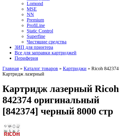
Lomond
MSE
NN
Premium
ProfiLine
Static Control
Superfine
Чистящие средства
ЗИП для принтера
Все для заправки картриджей
Периферия
Главная
»
Каталог товаров
»
Картриджи
»
Ricoh 842374
Картридж лазерный
Картридж лазерный Ricoh
842374 оригинальный
[842374] черный 8000 стр