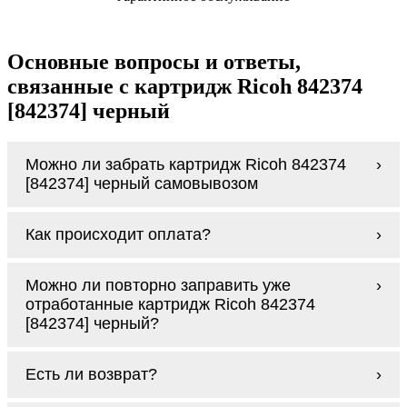
Основные вопросы и ответы,
связанные с картридж Ricoh 842374
[842374] черный
Можно ли забрать картридж Ricoh 842374
[842374] черный самовывозом
У нас нет самовывоза, но мы быстро
Как происходит оплата?
доставим заказ и сделаем это бесплатно
при сумме покупок от 3000 рублей.
Оплачиваются картридж Ricoh 842374
Мы гарантируем цельность упаковки, когда
Можно ли повторно заправить уже
[842374] черный наличными курьеру при
доставляем Вам картридж Ricoh 842374
отработанные картридж Ricoh 842374
получении заказа.
[842374] черный
[842374] черный?
Заправка возможна. С
аналогами
этот
Есть ли возврат?
процесс проще, в случае с оригиналами
будет лучше обратиться к профессионалам.