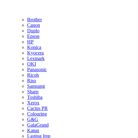
Brother
Canon
Duplo
Epson
HP
Konica
Kyocera
Lexmark
OKI
Panasonic
Ricoh
Riso
Samsung
Sharp
Toshiba
Xerox
Cactus PR
Colouring
G&G
GalaGrand
Katun
Lasting Imp