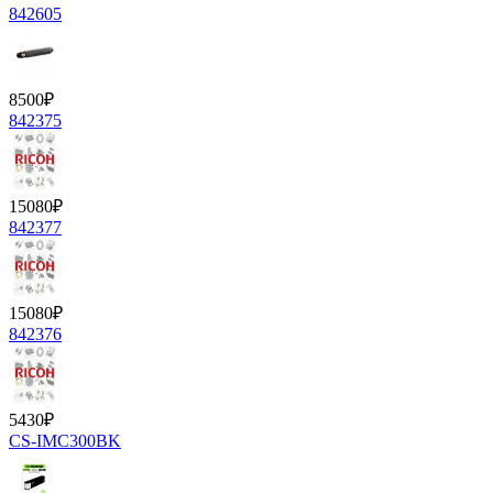
842605
8500
₽
842375
15080
₽
842377
15080
₽
842376
5430
₽
CS-IMC300BK