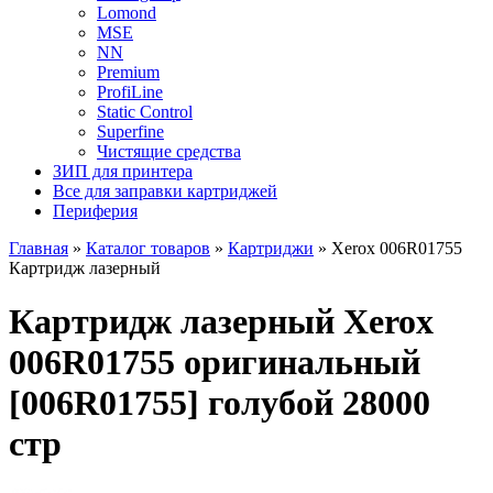
Lomond
MSE
NN
Premium
ProfiLine
Static Control
Superfine
Чистящие средства
ЗИП для принтера
Все для заправки картриджей
Периферия
Главная
»
Каталог товаров
»
Картриджи
»
Xerox 006R01755
Картридж лазерный
Картридж лазерный Xerox
006R01755 оригинальный
[006R01755] голубой 28000
стр