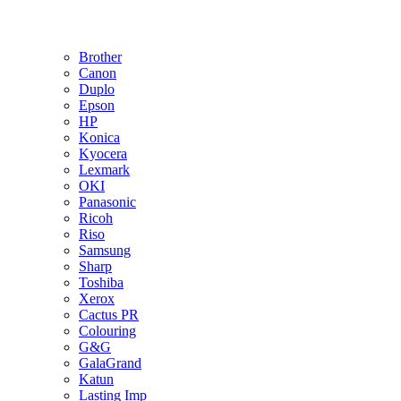
Brother
Canon
Duplo
Epson
HP
Konica
Kyocera
Lexmark
OKI
Panasonic
Ricoh
Riso
Samsung
Sharp
Toshiba
Xerox
Cactus PR
Colouring
G&G
GalaGrand
Katun
Lasting Imp