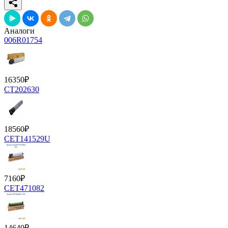
Аналоги
006R01754
16350
₽
CT202630
18560
₽
CET141529U
7160
₽
CET471082
14640
₽