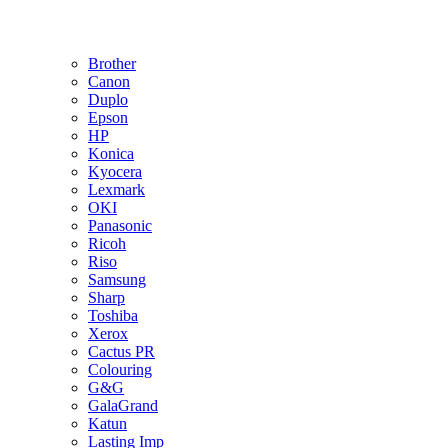
Brother
Canon
Duplo
Epson
HP
Konica
Kyocera
Lexmark
OKI
Panasonic
Ricoh
Riso
Samsung
Sharp
Toshiba
Xerox
Cactus PR
Colouring
G&G
GalaGrand
Katun
Lasting Imp