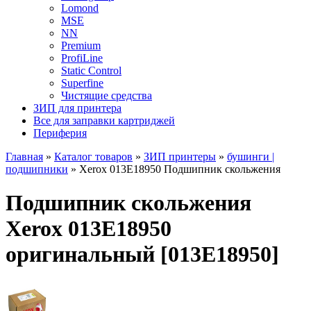
Lomond
MSE
NN
Premium
ProfiLine
Static Control
Superfine
Чистящие средства
ЗИП для принтера
Все для заправки картриджей
Периферия
Главная
»
Каталог товаров
»
ЗИП принтеры
»
бушинги |
подшипники
»
Xerox 013E18950 Подшипник скольжения
Подшипник скольжения
Xerox 013E18950
оригинальный [013E18950]