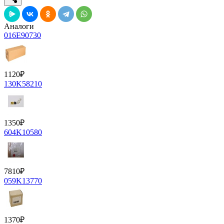
Аналоги
016E90730
1120
₽
130K58210
1350
₽
604K10580
7810
₽
059K13770
1370
₽