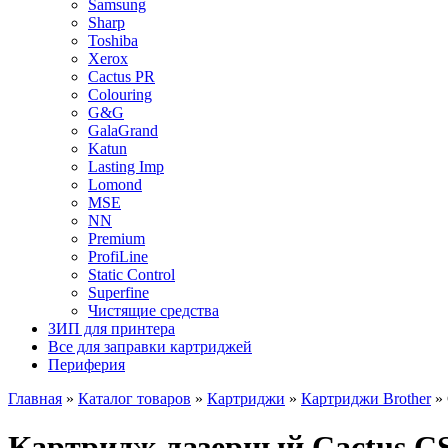
Samsung
Sharp
Toshiba
Xerox
Cactus PR
Colouring
G&G
GalaGrand
Katun
Lasting Imp
Lomond
MSE
NN
Premium
ProfiLine
Static Control
Superfine
Чистящие средства
ЗИП для принтера
Все для заправки картриджей
Периферия
Главная
»
Каталог товаров
»
Картриджи
»
Картриджи Brother
»
Картридж лазерный Cactus CS