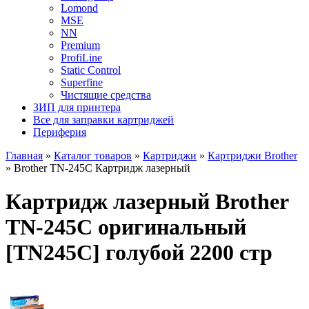
Lomond
MSE
NN
Premium
ProfiLine
Static Control
Superfine
Чистящие средства
ЗИП для принтера
Все для заправки картриджей
Периферия
Главная
»
Каталог товаров
»
Картриджи
»
Картриджи Brother
»
Brother TN-245C Картридж лазерный
Картридж лазерный Brother
TN-245C оригинальный
[TN245C] голубой 2200 стр