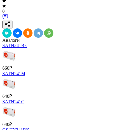
0
Аналоги
SATN241Bk
660
₽
SATN241M
640
₽
SATN241C
640
₽
CS-TN241BK