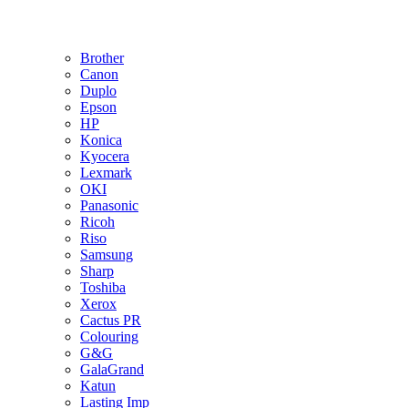
Brother
Canon
Duplo
Epson
HP
Konica
Kyocera
Lexmark
OKI
Panasonic
Ricoh
Riso
Samsung
Sharp
Toshiba
Xerox
Cactus PR
Colouring
G&G
GalaGrand
Katun
Lasting Imp