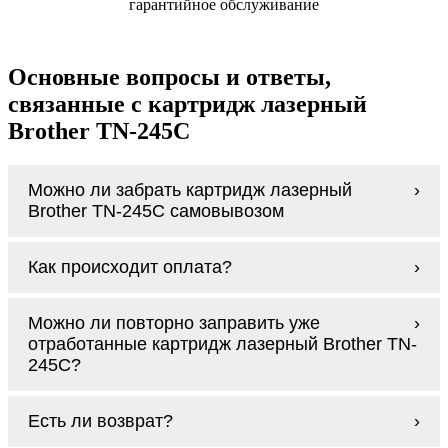
гарантийное обслуживание
Основные вопросы и ответы,
связанные с картридж лазерный
Brother TN-245C
Можно ли забрать картридж лазерный
Brother TN-245C самовывозом
У нас нет самовывоза, но мы быстро
Как происходит оплата?
доставим заказ и сделаем это бесплатно
при сумме покупок от 3000 рублей.
Оплачивается картридж лазерный Brother
Мы гарантируем цельность упаковки, когда
Можно ли повторно заправить уже
TN-245C наличными курьеру при получении
доставляем Вам картридж лазерный Brother
отработанные картридж лазерный Brother TN-
заказа.
TN-245C
245C?
Заправка возможна. С
аналогами
этот
Есть ли возврат?
процесс проще, в случае с оригиналами
будет лучше обратиться к профессионалам.