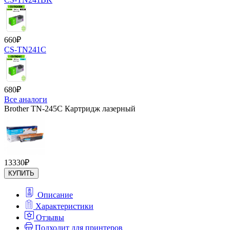
660
₽
CS-TN241C
680
₽
Все аналоги
Brother TN-245C Картридж лазерный
13330
₽
КУПИТЬ
Описание
Характеристики
Отзывы
Подходит для принтеров