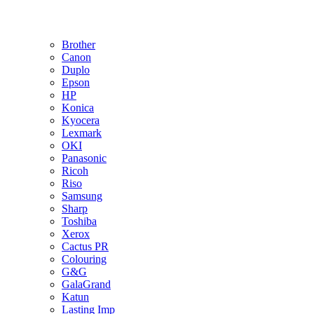
Brother
Canon
Duplo
Epson
HP
Konica
Kyocera
Lexmark
OKI
Panasonic
Ricoh
Riso
Samsung
Sharp
Toshiba
Xerox
Cactus PR
Colouring
G&G
GalaGrand
Katun
Lasting Imp