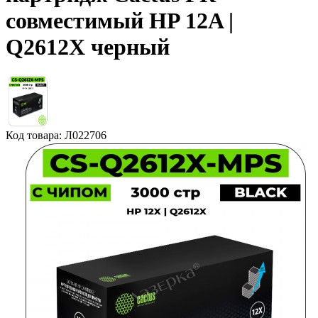
совместимый HP 12A |
Q2612X черный
Код товара: Л022706