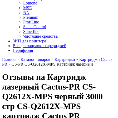
Lomond
MSE
NN
Premium
ProfiLine
Static Control
Superfine
Чистящие средства
ЗИП для принтера
Все для заправки картриджей
Периферия
Главная
»
Каталог товаров
»
Картриджи
»
Картриджи Cactus
PR
»
CS-PR CS-Q2612X-MPS Картридж лазерный
Отзывы на Картридж
лазерный Cactus-PR CS-
Q2612X-MPS черный 3000
стр CS-Q2612X-MPS
картридж Cactus PR