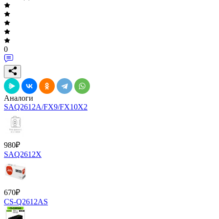
0
Аналоги
SAQ2612A/FX9/FX10X2
980
₽
SAQ2612X
670
₽
CS-Q2612AS