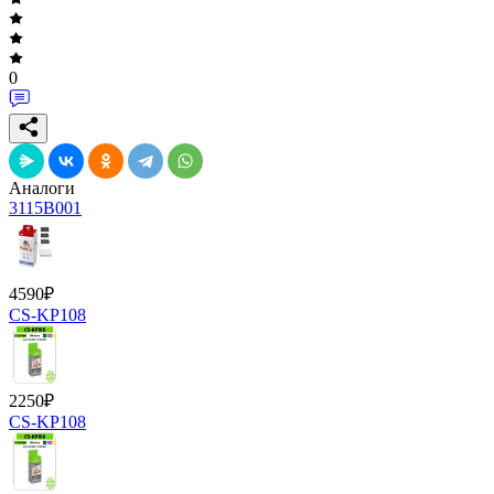
0
Аналоги
3115B001
4590
₽
CS-KP108
2250
₽
CS-KP108