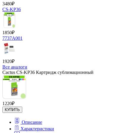
3480
₽
CS-KP36
1850
₽
7737A001
1920
₽
Все аналоги
Cactus CS-KP36 Картридж сублимационный
1220
₽
КУПИТЬ
Описание
Характеристики