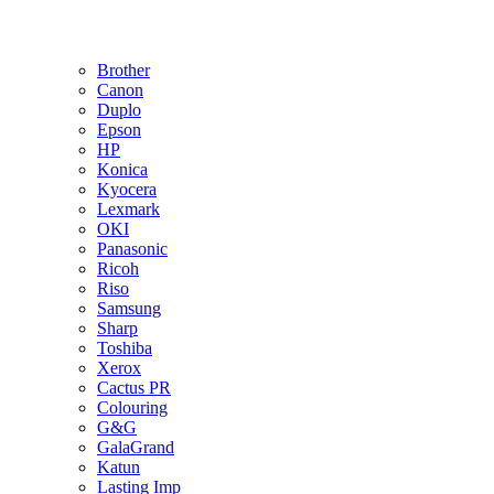
Brother
Canon
Duplo
Epson
HP
Konica
Kyocera
Lexmark
OKI
Panasonic
Ricoh
Riso
Samsung
Sharp
Toshiba
Xerox
Cactus PR
Colouring
G&G
GalaGrand
Katun
Lasting Imp