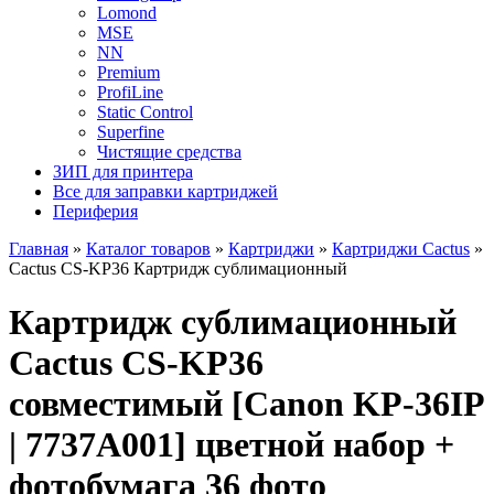
Lomond
MSE
NN
Premium
ProfiLine
Static Control
Superfine
Чистящие средства
ЗИП для принтера
Все для заправки картриджей
Периферия
Главная
»
Каталог товаров
»
Картриджи
»
Картриджи Cactus
»
Cactus CS-KP36 Картридж сублимационный
Картридж сублимационный
Cactus CS-KP36
совместимый [Canon KP-36IP
| 7737A001] цветной набор +
фотобумага 36 фото