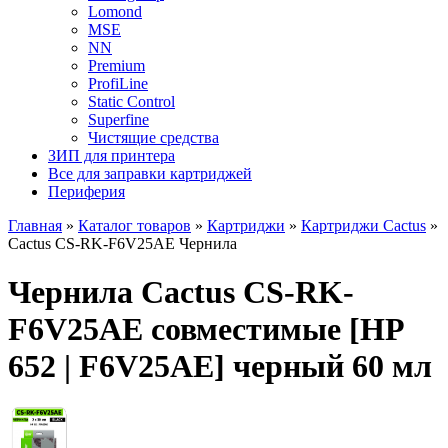
Lomond
MSE
NN
Premium
ProfiLine
Static Control
Superfine
Чистящие средства
ЗИП для принтера
Все для заправки картриджей
Периферия
Главная
»
Каталог товаров
»
Картриджи
»
Картриджи Cactus
»
Cactus CS-RK-F6V25AE Чернила
Чернила Cactus CS-RK-
F6V25AE совместимые [HP
652 | F6V25AE] черный 60 мл