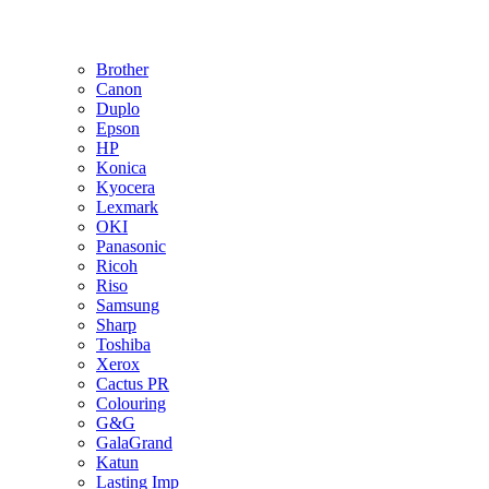
Brother
Canon
Duplo
Epson
HP
Konica
Kyocera
Lexmark
OKI
Panasonic
Ricoh
Riso
Samsung
Sharp
Toshiba
Xerox
Cactus PR
Colouring
G&G
GalaGrand
Katun
Lasting Imp