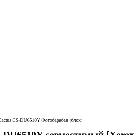
Cactus CS-DU6510Y Фотобарабан (блок)
S-DU6510Y совместимый [Xerox