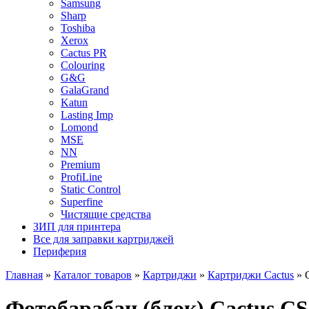
Samsung
Sharp
Toshiba
Xerox
Cactus PR
Colouring
G&G
GalaGrand
Katun
Lasting Imp
Lomond
MSE
NN
Premium
ProfiLine
Static Control
Superfine
Чистящие средства
ЗИП для принтера
Все для заправки картриджей
Периферия
Главная
»
Каталог товаров
»
Картриджи
»
Картриджи Cactus
»
Фотобарабан (блок) Cactus C