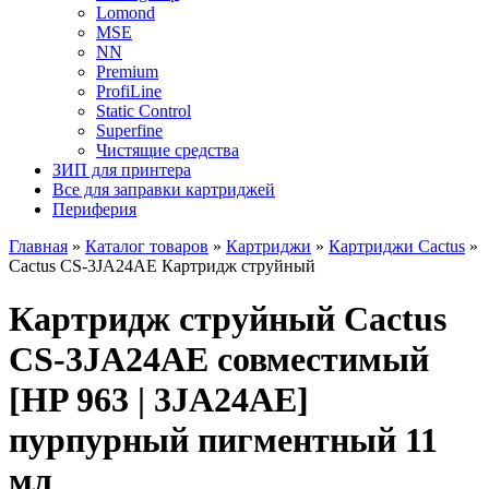
Lomond
MSE
NN
Premium
ProfiLine
Static Control
Superfine
Чистящие средства
ЗИП для принтера
Все для заправки картриджей
Периферия
Главная
»
Каталог товаров
»
Картриджи
»
Картриджи Cactus
»
Cactus CS-3JA24AE Картридж струйный
Картридж струйный Cactus
CS-3JA24AE совместимый
[HP 963 | 3JA24AE]
пурпурный пигментный 11
мл