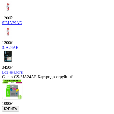
1200
₽
SI3JA29AE
1200
₽
3JA24AE
3450
₽
Все аналоги
Cactus CS-3JA24AE Картридж струйный
1090
₽
КУПИТЬ