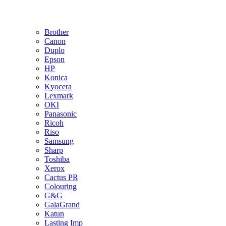
Brother
Canon
Duplo
Epson
HP
Konica
Kyocera
Lexmark
OKI
Panasonic
Ricoh
Riso
Samsung
Sharp
Toshiba
Xerox
Cactus PR
Colouring
G&G
GalaGrand
Katun
Lasting Imp