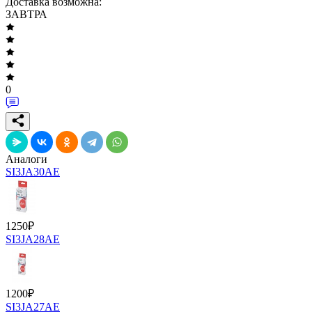
Доставка возможна:
ЗАВТРА
0
Аналоги
SI3JA30AE
1250
₽
SI3JA28AE
1200
₽
SI3JA27AE