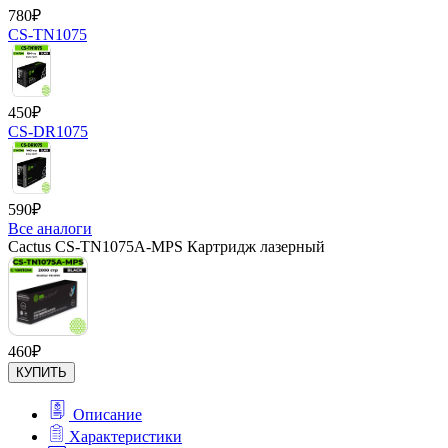
780
₽
CS-TN1075
450
₽
CS-DR1075
590
₽
Все аналоги
Cactus CS-TN1075A-MPS Картридж лазерный
460
₽
КУПИТЬ
Описание
Характеристики