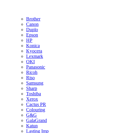
Brother
Canon
Duplo
Epson
HP
Konica
Kyocera
Lexmark
OKI
Panasonic
Ricoh
Riso
Samsung
Sharp
Toshiba
Xerox
Cactus PR
Colouring
G&G
GalaGrand
Katun
Lasting Imp