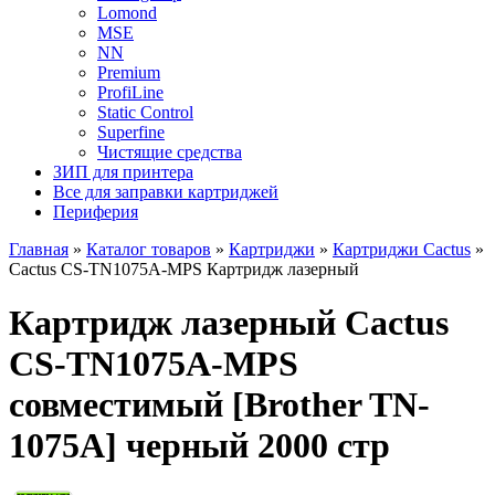
Lomond
MSE
NN
Premium
ProfiLine
Static Control
Superfine
Чистящие средства
ЗИП для принтера
Все для заправки картриджей
Периферия
Главная
»
Каталог товаров
»
Картриджи
»
Картриджи Cactus
»
Cactus CS-TN1075A-MPS Картридж лазерный
Картридж лазерный Cactus
CS-TN1075A-MPS
совместимый [Brother TN-
1075A] черный 2000 стр