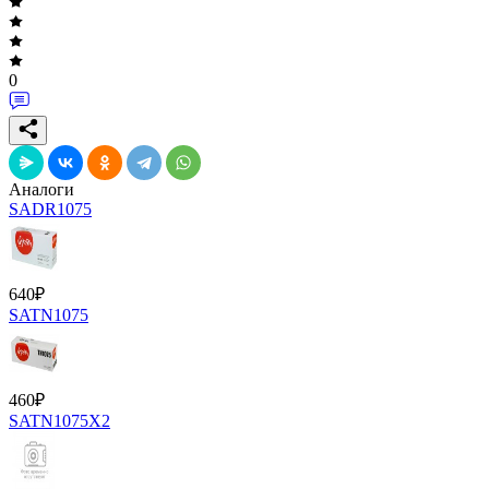
0
Аналоги
SADR1075
640
₽
SATN1075
460
₽
SATN1075X2