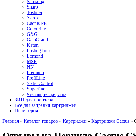
Samsung
Sharp
Toshiba
Xerox
Cactus PR
Colouring
G&G
GalaGrand
Katun
Lasting Imp
Lomond
MSE
NN
Premium
ProfiLine
Static Control
Superfine
Чистящие средства
ЗИП для принтера
Все для заправки картриджей
Периферия
Главная
»
Каталог товаров
»
Картриджи
»
Картриджи Cactus
»
Отзывы на Чернила Cactus C