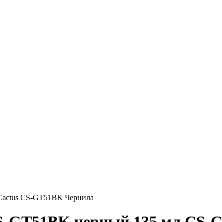
Cactus CS-GT51BK Чернила
S-GT51BK черный 135 мл CS-G