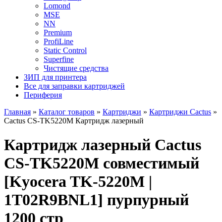
Lomond
MSE
NN
Premium
ProfiLine
Static Control
Superfine
Чистящие средства
ЗИП для принтера
Все для заправки картриджей
Периферия
Главная
»
Каталог товаров
»
Картриджи
»
Картриджи Cactus
»
Cactus CS-TK5220M Картридж лазерный
Картридж лазерный Cactus
CS-TK5220M совместимый
[Kyocera TK-5220M |
1T02R9BNL1] пурпурный
1200 стр