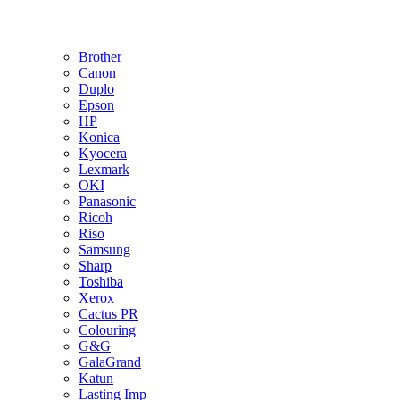
Brother
Canon
Duplo
Epson
HP
Konica
Kyocera
Lexmark
OKI
Panasonic
Ricoh
Riso
Samsung
Sharp
Toshiba
Xerox
Cactus PR
Colouring
G&G
GalaGrand
Katun
Lasting Imp