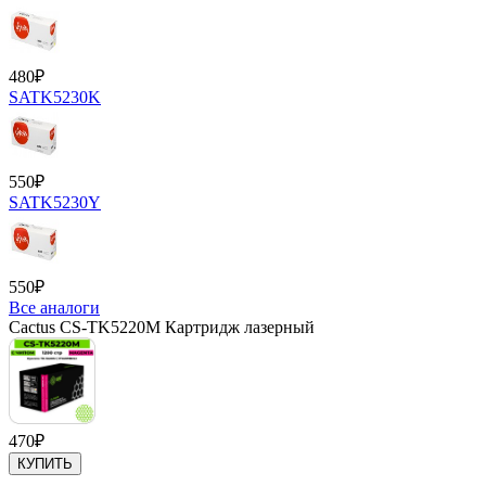
480
₽
SATK5230K
550
₽
SATK5230Y
550
₽
Все аналоги
Cactus CS-TK5220M Картридж лазерный
470
₽
КУПИТЬ