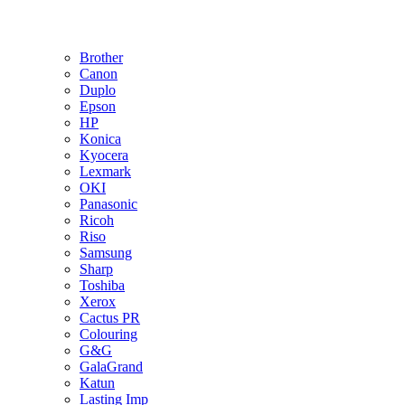
Brother
Canon
Duplo
Epson
HP
Konica
Kyocera
Lexmark
OKI
Panasonic
Ricoh
Riso
Samsung
Sharp
Toshiba
Xerox
Cactus PR
Colouring
G&G
GalaGrand
Katun
Lasting Imp