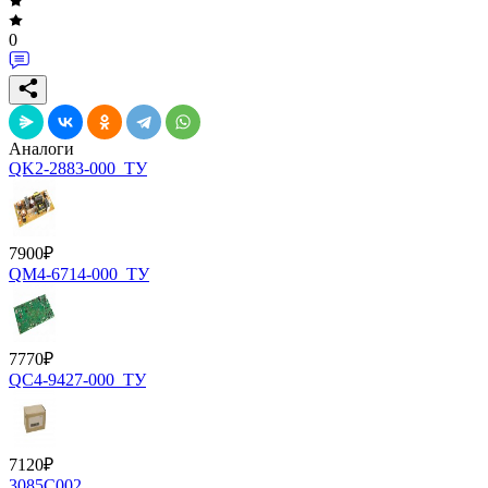
0
Аналоги
QK2-2883-000_ТУ
7900
₽
QM4-6714-000_ТУ
7770
₽
QC4-9427-000_ТУ
7120
₽
3085C002