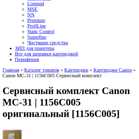
Lomond
MSE
NN
Premium
ProfiLine
Static Control
Superfine
Чистящие средства
ЗИП для принтера
Все для заправки картриджей
Периферия
Главная
»
Каталог товаров
»
Картриджи
»
Картриджи Canon
»
Canon MC-31 | 1156C005 Сервисный комплект
Сервисный комплект Canon
MC-31 | 1156C005
оригинальный [1156C005]