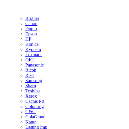
Brother
Canon
Duplo
Epson
HP
Konica
Kyocera
Lexmark
OKI
Panasonic
Ricoh
Riso
Samsung
Sharp
Toshiba
Xerox
Cactus PR
Colouring
G&G
GalaGrand
Katun
Lasting Imp