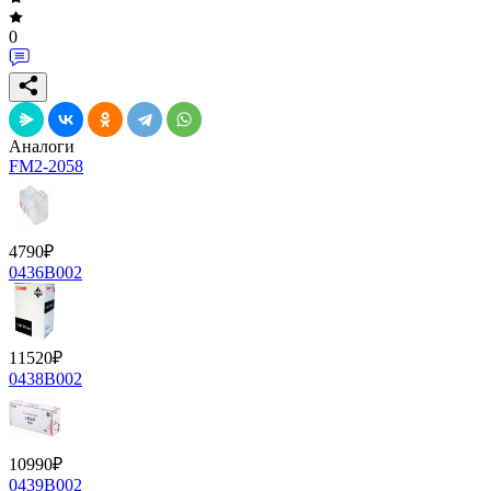
0
Аналоги
FM2-2058
4790
₽
0436B002
11520
₽
0438B002
10990
₽
0439B002