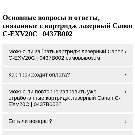
Основные вопросы и ответы,
связанные с картридж лазерный Canon
C-EXV20C | 0437B002
Можно ли забрать картридж лазерный Canon
C-EXV20C | 0437B002 самовывозом
У нас нет самовывоза, но мы быстро
Как происходит оплата?
доставим заказ и сделаем это бесплатно
при сумме покупок от 3000 рублей.
Оплачивается картридж лазерный Canon C-
Мы гарантируем цельность упаковки, когда
Можно ли повторно заправить уже
EXV20C | 0437B002 наличными курьеру при
доставляем Вам картридж лазерный Canon
отработанные картридж лазерный Canon C-
получении заказа.
C-EXV20C | 0437B002
EXV20C | 0437B002?
Заправка возможна. С
аналогами
этот
Есть ли возврат?
процесс проще, в случае с оригиналами
будет лучше обратиться к профессионалам.
Если картридж лазерный Canon C-EXV20C |