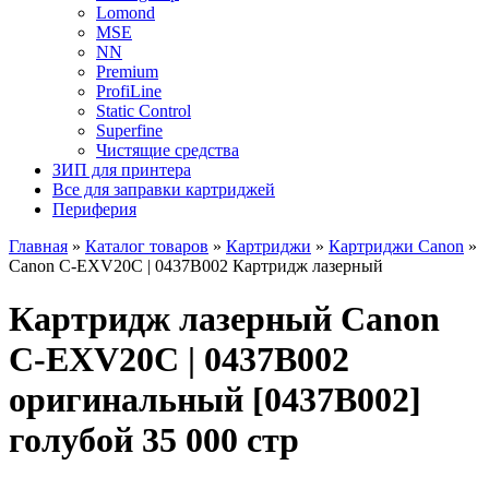
Lomond
MSE
NN
Premium
ProfiLine
Static Control
Superfine
Чистящие средства
ЗИП для принтера
Все для заправки картриджей
Периферия
Главная
»
Каталог товаров
»
Картриджи
»
Картриджи Canon
»
Canon C-EXV20C | 0437B002 Картридж лазерный
Картридж лазерный Canon
C-EXV20C | 0437B002
оригинальный [0437B002]
голубой 35 000 стр