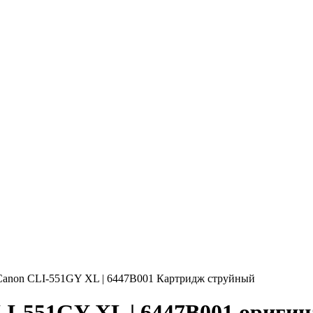
Canon CLI-551GY XL | 6447B001 Картридж струйный
-551GY XL | 6447B001 оригин