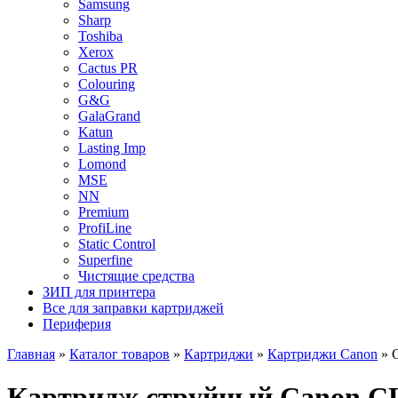
Samsung
Sharp
Toshiba
Xerox
Cactus PR
Colouring
G&G
GalaGrand
Katun
Lasting Imp
Lomond
MSE
NN
Premium
ProfiLine
Static Control
Superfine
Чистящие средства
ЗИП для принтера
Все для заправки картриджей
Периферия
Главная
»
Каталог товаров
»
Картриджи
»
Картриджи Canon
»
Картридж струйный Canon CLI