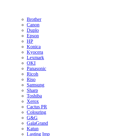
Brother
Canon
Duplo
Epson
HP
Konica
Kyocera
Lexmark
OKI
Panasonic
Ricoh
Riso
Samsung
Sharp
Toshiba
Xerox
Cactus PR
Colouring
G&G
GalaGrand
Katun
Lasting Imp