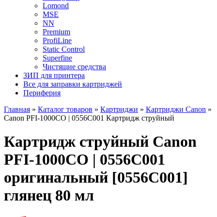
Lomond
MSE
NN
Premium
ProfiLine
Static Control
Superfine
Чистящие средства
ЗИП для принтера
Все для заправки картриджей
Периферия
Главная
»
Каталог товаров
»
Картриджи
»
Картриджи Canon
»
Canon PFI-1000CO | 0556C001 Картридж струйный
Картридж струйный Canon
PFI-1000CO | 0556C001
оригинальный [0556C001]
глянец 80 мл