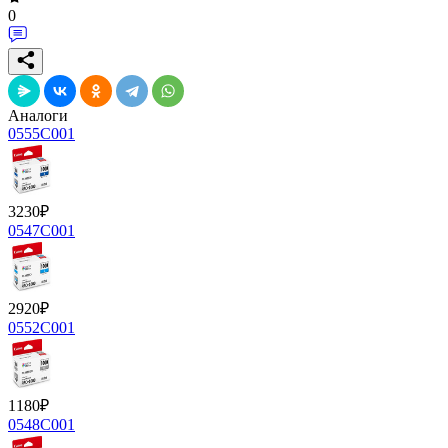
0
Аналоги
0555C001
3230
₽
0547C001
2920
₽
0552C001
1180
₽
0548C001