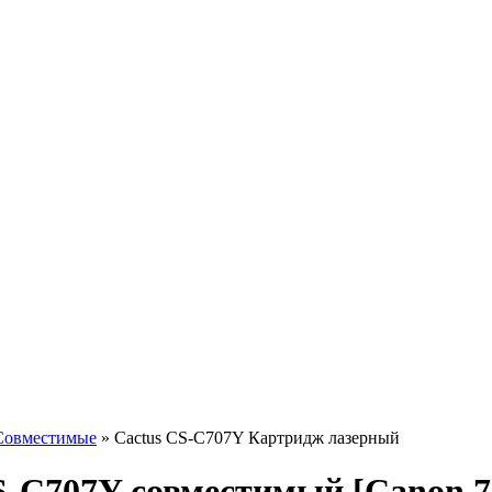
Совместимые
»
Cactus CS-C707Y Картридж лазерный
-C707Y совместимый [Canon 70