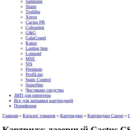
Samsung
Sharp
Toshiba
Xerox
Cactus PR
Colouring
G&G
GalaGrand
Katun
Lasting Imp
Lomond
MSE
NN
Premium
ProfiLine
Static Control
Superfine
Чистящие средства
ЗИП для принтера
Все для заправки картриджей
Периферия
Главная
»
Каталог товаров
»
Картриджи
»
Картриджи Canon
»
Картридж лазерный Cactus CS