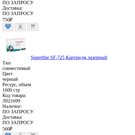
ПО ЗАПРОСУ
Доставка:
ПО ЗАПРОСУ
750
₽
Superfine SF-725 Картридж лазерный
Тип
совместимый
Цвет
черный
Ресурс, объем
1600 стр
Код товара:
Л021699
Наличие:
ПО ЗАПРОСУ
Доставка:
ПО ЗАПРОСУ
560
₽