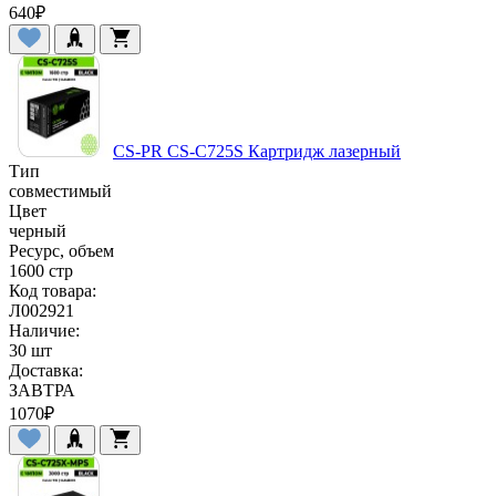
640
₽
CS-PR CS-C725S Картридж лазерный
Тип
совместимый
Цвет
черный
Ресурс, объем
1600 стр
Код товара:
Л002921
Наличие:
30 шт
Доставка:
ЗАВТРА
1070
₽