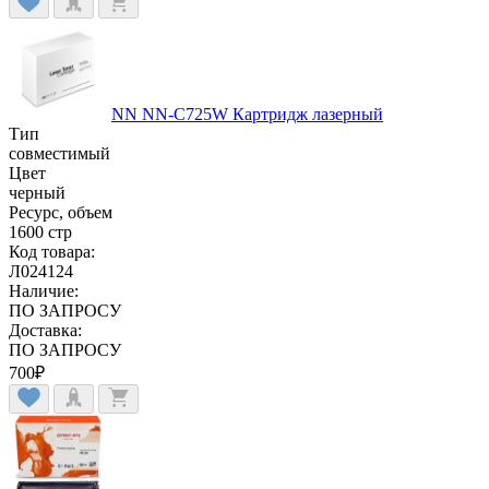
NN NN-C725W Картридж лазерный
Тип
совместимый
Цвет
черный
Ресурс, объем
1600 стр
Код товара:
Л024124
Наличие:
ПО ЗАПРОСУ
Доставка:
ПО ЗАПРОСУ
700
₽