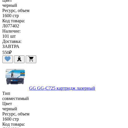
Цвет
черный
Ресурс, объем
1600 стр
Код товара:
Л077402
Наличие:
101 шт
Доставка:
ЗАВТРА
550
₽
GG GG-C725 картридж лазерный
Тип
совместимый
Цвет
черный
Ресурс, объем
1600 стр
Код товара: