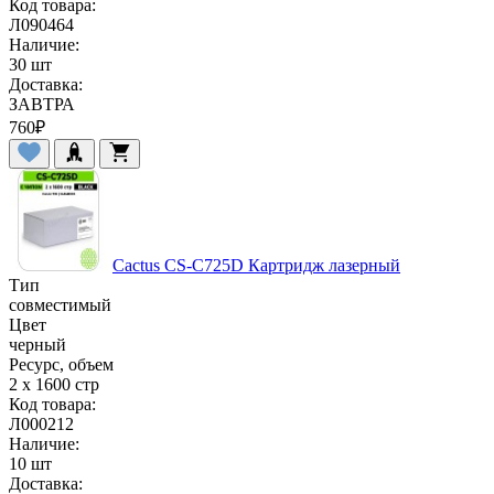
Код товара:
Л090464
Наличие:
30 шт
Доставка:
ЗАВТРА
760
₽
Cactus CS-C725D Картридж лазерный
Тип
совместимый
Цвет
черный
Ресурс, объем
2 x 1600 стр
Код товара:
Л000212
Наличие:
10 шт
Доставка: