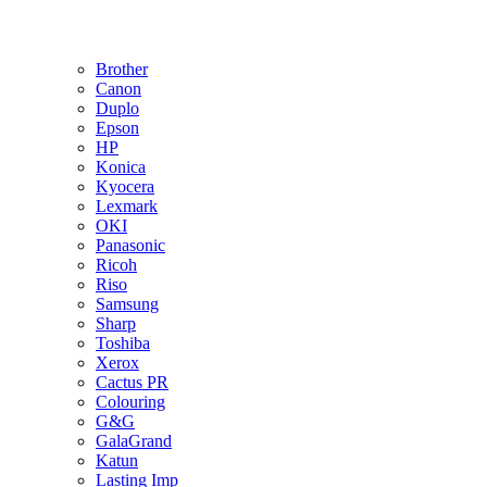
Brother
Canon
Duplo
Epson
HP
Konica
Kyocera
Lexmark
OKI
Panasonic
Ricoh
Riso
Samsung
Sharp
Toshiba
Xerox
Cactus PR
Colouring
G&G
GalaGrand
Katun
Lasting Imp