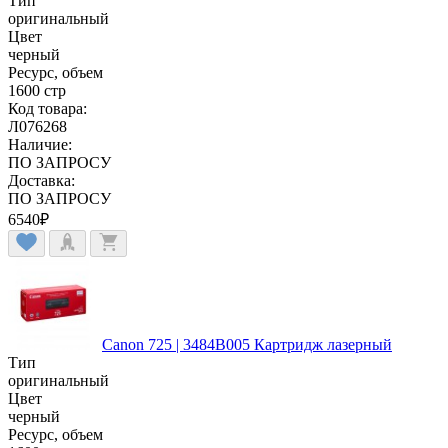
Тип
оригинальный
Цвет
черный
Ресурс, объем
1600 стр
Код товара:
Л076268
Наличие:
ПО ЗАПРОСУ
Доставка:
ПО ЗАПРОСУ
6540
₽
Canon 725 | 3484B005 Картридж лазерный
Тип
оригинальный
Цвет
черный
Ресурс, объем