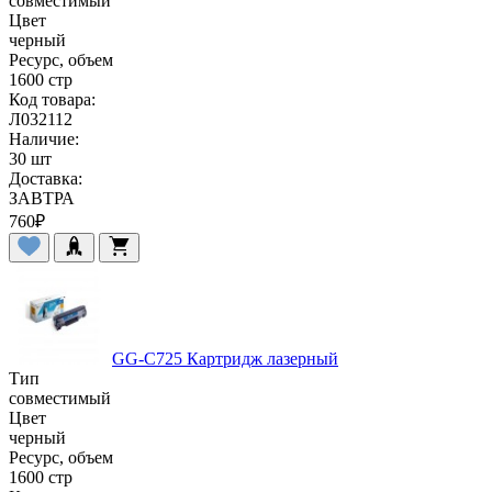
совместимый
Цвет
черный
Ресурс, объем
1600 стр
Код товара:
Л032112
Наличие:
30 шт
Доставка:
ЗАВТРА
760
₽
GG-C725 Картридж лазерный
Тип
совместимый
Цвет
черный
Ресурс, объем
1600 стр