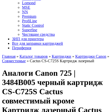
Lomond
MSE
NN
Premium
ProfiLine
Static Control
Superfine
Чистящие средства
ЗИП для принтера
Все для заправки картриджей
Периферия
Главная
»
Каталог товаров
»
Картриджи
»
Картриджи Canon
»
Совместимые
»
Cactus CS-C725S Картридж лазерный
Аналоги Canon 725 |
3484B005 черный картридж
CS-C725S Cactus
совместимый кроме
Картридж лазерный Cactus