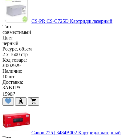
CS-PR CS-C725D Картридж лазерный
Тип
совместимый
Цвет
черный
Ресурс, объем
2 x 1600 стр
Код товара:
Л002929
Наличие:
10 шт
Доставка:
ЗАВТРА
1590
₽
Canon 725 | 3484B002 Картридж лазерный