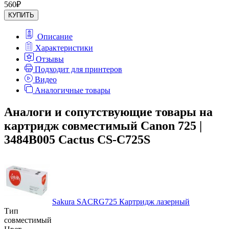
560
₽
КУПИТЬ
Описание
Характеристики
Отзывы
Подходит для принтеров
Видео
Аналогичные товары
Аналоги и сопутствующие товары на
картридж совместимый Canon 725 |
3484B005 Cactus CS-C725S
Sakura SACRG725 Картридж лазерный
Тип
совместимый