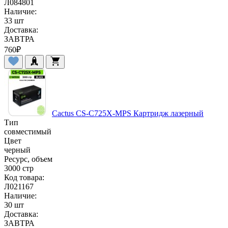
Л084801
Наличие:
33 шт
Доставка:
ЗАВТРА
760
₽
Cactus CS-C725X-MPS Картридж лазерный
Тип
совместимый
Цвет
черный
Ресурс, объем
3000 стр
Код товара:
Л021167
Наличие:
30 шт
Доставка:
ЗАВТРА