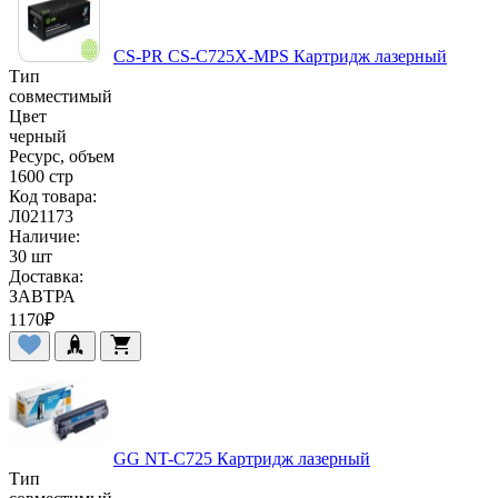
CS-PR CS-C725X-MPS Картридж лазерный
Тип
совместимый
Цвет
черный
Ресурс, объем
1600 стр
Код товара:
Л021173
Наличие:
30 шт
Доставка:
ЗАВТРА
1170
₽
GG NT-C725 Картридж лазерный
Тип