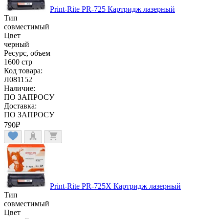
Print-Rite PR-725 Картридж лазерный
Тип
совместимый
Цвет
черный
Ресурс, объем
1600 стр
Код товара:
Л081152
Наличие:
ПО ЗАПРОСУ
Доставка:
ПО ЗАПРОСУ
790
₽
Print-Rite PR-725X Картридж лазерный
Тип
совместимый
Цвет