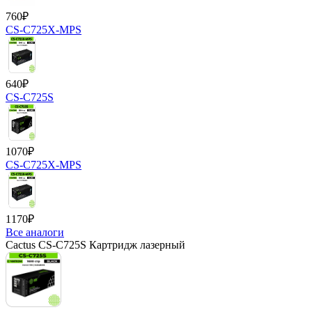
760
₽
CS-C725X-MPS
640
₽
CS-C725S
1070
₽
CS-C725X-MPS
1170
₽
Все аналоги
Cactus CS-C725S Картридж лазерный