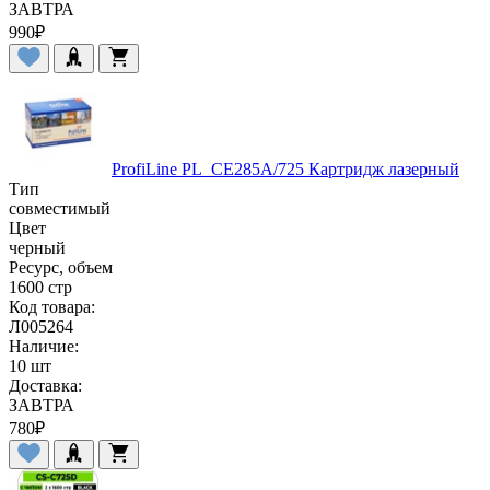
ЗАВТРА
990
₽
ProfiLine PL_CE285A/725 Картридж лазерный
Тип
совместимый
Цвет
черный
Ресурс, объем
1600 стр
Код товара:
Л005264
Наличие:
10 шт
Доставка:
ЗАВТРА
780
₽