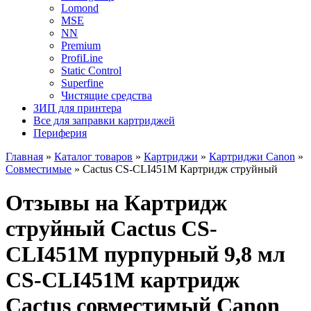
Lomond
MSE
NN
Premium
ProfiLine
Static Control
Superfine
Чистящие средства
ЗИП для принтера
Все для заправки картриджей
Периферия
Главная
»
Каталог товаров
»
Картриджи
»
Картриджи Canon
»
Совместимые
»
Cactus CS-CLI451M Картридж струйный
Отзывы на Картридж
струйный Cactus CS-
CLI451M пурпурный 9,8 мл
CS-CLI451M картридж
Cactus совместимый Canon