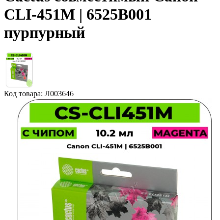
CLI-451M | 6525B001
пурпурный
Код товара: Л003646