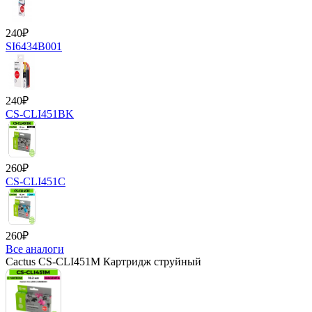
240
₽
SI6434B001
240
₽
CS-CLI451BK
260
₽
CS-CLI451C
260
₽
Все аналоги
Cactus CS-CLI451M Картридж струйный