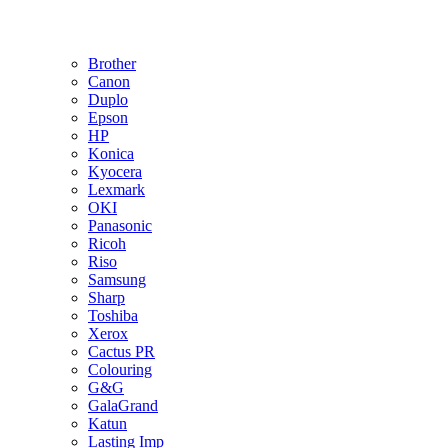
Brother
Canon
Duplo
Epson
HP
Konica
Kyocera
Lexmark
OKI
Panasonic
Ricoh
Riso
Samsung
Sharp
Toshiba
Xerox
Cactus PR
Colouring
G&G
GalaGrand
Katun
Lasting Imp