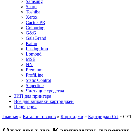
Samsung
Sharp
Toshiba
Xerox
Cactus PR
Colouring
G&G
GalaGrand
Katun
Lasting Imp
Lomond
MSE
NN
Premium
ProfiLine
Static Control
Superfine
Чистящие средства
ЗИП для принтера
Все для заправки картриджей
Периферия
Главная
»
Каталог товаров
»
Картриджи
»
Картриджи Cet
»
CET
Отзывы на Картридж лазерн