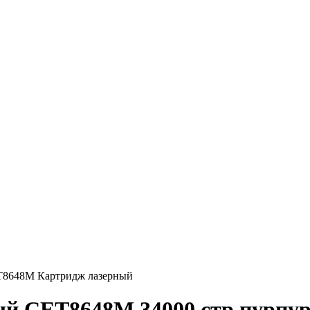
8648M Картридж лазерный
ый CET8648M 34000 стр пурпу