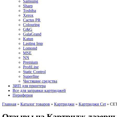
Samsung
Sharp
Toshiba
Xerox
Cactus PR
Colouring
G&G
GalaGrand
Katun
Lasting Imp
Lomond
MSE
NN
Premium
ProfiLine
Static Control
Superfine
Чистящие средства
ЗИП для принтера
Все для заправки картриджей
Периферия
Главная
»
Каталог товаров
»
Картриджи
»
Картриджи Cet
»
CET
Отзывы на Картридж лазерны