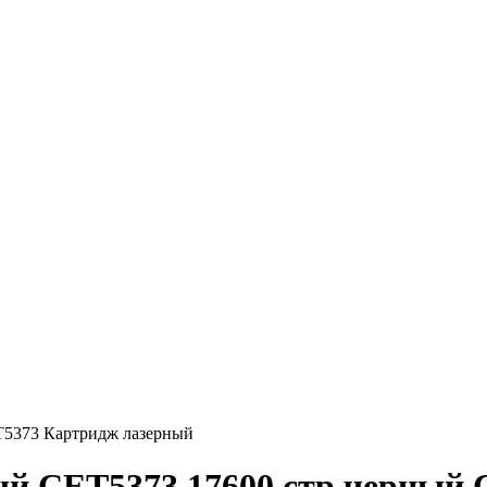
5373 Картридж лазерный
й CET5373 17600 стр черный 