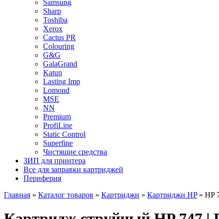
Samsung
Sharp
Toshiba
Xerox
Cactus PR
Colouring
G&G
GalaGrand
Katun
Lasting Imp
Lomond
MSE
NN
Premium
ProfiLine
Static Control
Superfine
Чистящие средства
ЗИП для принтера
Все для заправки картриджей
Периферия
Главная
»
Каталог товаров
»
Картриджи
»
Картриджи HP
»
HP 
Картридж струйный HP 747 | 