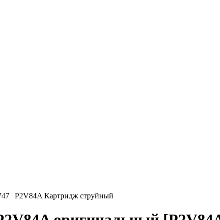
747 | P2V84A Картридж струйный
P2V84A оригинальный [P2V84A