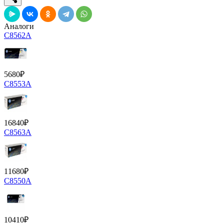
Аналоги
C8562A
5680
₽
C8553A
16840
₽
C8563A
11680
₽
C8550A
10410
₽