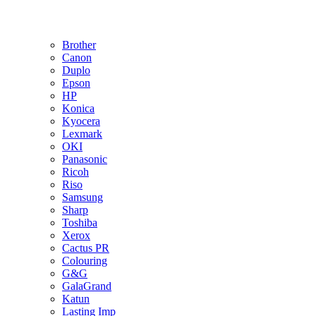
Brother
Canon
Duplo
Epson
HP
Konica
Kyocera
Lexmark
OKI
Panasonic
Ricoh
Riso
Samsung
Sharp
Toshiba
Xerox
Cactus PR
Colouring
G&G
GalaGrand
Katun
Lasting Imp