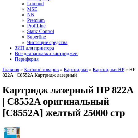
Lomond
MSE
NN
Premium
ProfiLine
Static Control
Superfine
Чистящие средства
ЗИП для принтера
Все для заправки картриджей
Периферия
Главная
»
Каталог товаров
»
Картриджи
»
Картриджи HP
»
HP
822A | C8552A Картридж лазерный
Картридж лазерный HP 822A
| C8552A оригинальный
[C8552A] желтый 25000 стр