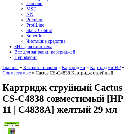
Lomond
MSE
NN
Premium
ProfiLine
Static Control
Superfine
Чистящие средства
ЗИП для принтера
Все для заправки картриджей
Периферия
Главная
»
Каталог товаров
»
Картриджи
»
Картриджи HP
»
Совместимые
»
Cactus CS-C4838 Картридж струйный
Картридж струйный Cactus
CS-C4838 совместимый [HP
11 | C4838A] желтый 29 мл