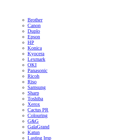
Brother
Canon
Duplo
Epson
HP
Konica
Kyocera
Lexmark
OKI
Panasonic
Ricoh
Riso
Samsung
Sharp
Toshiba
Xerox
Cactus PR
Colouring
G&G
GalaGrand
Katun
Lasting Imp