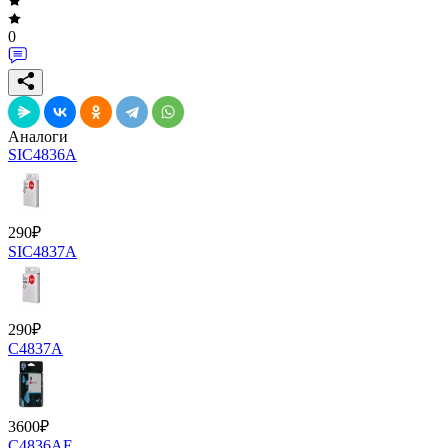
0
Аналоги
SIC4836A
290
₽
SIC4837A
290
₽
C4837A
3600
₽
C4836AE