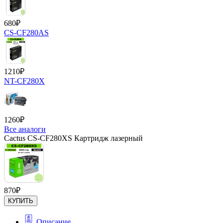
680
₽
CS-CF280AS
1210
₽
NT-CF280X
1260
₽
Все аналоги
Cactus CS-CF280XS Картридж лазерный
870
₽
КУПИТЬ
Описание