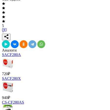
5
Аналоги
SACF280A
720
₽
SACF280X
940
₽
CS-CF280AS