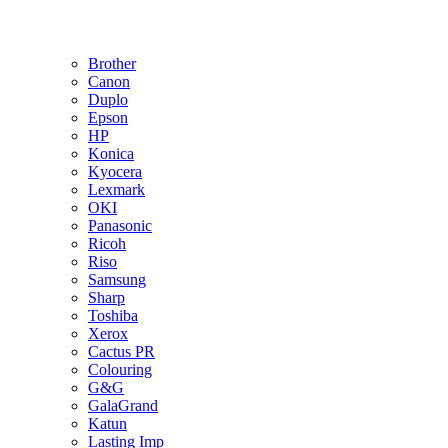
Brother
Canon
Duplo
Epson
HP
Konica
Kyocera
Lexmark
OKI
Panasonic
Ricoh
Riso
Samsung
Sharp
Toshiba
Xerox
Cactus PR
Colouring
G&G
GalaGrand
Katun
Lasting Imp