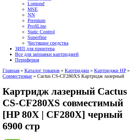
Lomond
MSE
NN
Premium
ProfiLine
Static Control
Superfine
Чистящие средства
ЗИП для принтера
Все для заправки картриджей
Периферия
Главная
»
Каталог товаров
»
Картриджи
»
Картриджи HP
»
Совместимые
»
Cactus CS-CF280XS Картридж лазерный
Картридж лазерный Cactus
CS-CF280XS совместимый
[HP 80X | CF280X] черный
6900 стр