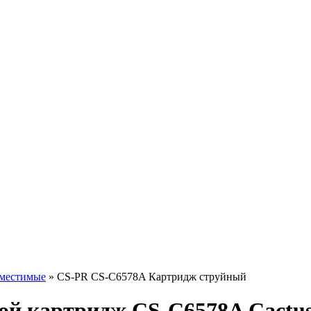
местимые
»
CS-PR CS-C6578A Картридж струйный
ной картридж CS-C6578A Cactu