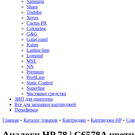
Samsung
Sharp
Toshiba
Xerox
Cactus PR
Colouring
G&G
GalaGrand
Katun
Lasting Imp
Lomond
MSE
NN
Premium
ProfiLine
Static Control
Superfine
Чистящие средства
ЗИП для принтера
Все для заправки картриджей
Периферия
Главная
»
Каталог товаров
»
Картриджи
»
Картриджи HP
»
Сов
Аналоги HP 78 | C6578A цвет