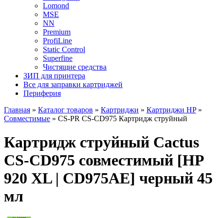
Lomond
MSE
NN
Premium
ProfiLine
Static Control
Superfine
Чистящие средства
ЗИП для принтера
Все для заправки картриджей
Периферия
Главная
»
Каталог товаров
»
Картриджи
»
Картриджи HP
»
Совместимые
»
CS-PR CS-CD975 Картридж струйный
Картридж струйный Cactus
CS-CD975 совместимый [HP
920 XL | CD975AE] черный 45
мл