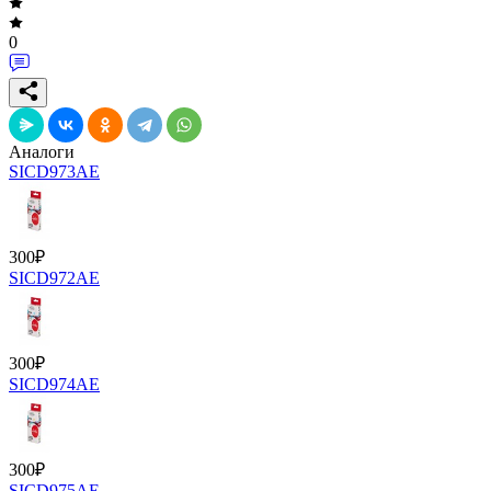
0
Аналоги
SICD973AE
300
₽
SICD972AE
300
₽
SICD974AE
300
₽
SICD975AE