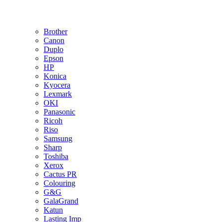
Brother
Canon
Duplo
Epson
HP
Konica
Kyocera
Lexmark
OKI
Panasonic
Ricoh
Riso
Samsung
Sharp
Toshiba
Xerox
Cactus PR
Colouring
G&G
GalaGrand
Katun
Lasting Imp