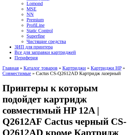
Lomond
MSE
NN
Premium
ProfiLine
Static Control
Superfine
Чистящие средства
ЗИП для принтера
Все для заправки картриджей
Периферия
Главная
»
Каталог товаров
»
Картриджи
»
Картриджи HP
»
Совместимые
»
Cactus CS-Q2612AD Картридж лазерный
Принтеры к которым
подойдет картридж
совместимый HP 12A |
Q2612AF Cactus черный CS-
Q2612AD кроме Картридж