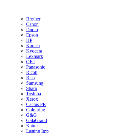
Brother
Canon
Duplo
Epson
HP
Konica
Kyocera
Lexmark
OKI
Panasonic
Ricoh
Riso
Samsung
Sharp
Toshiba
Xerox
Cactus PR
Colouring
G&G
GalaGrand
Katun
Lasting Imp