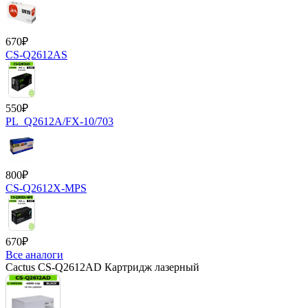
670
₽
CS-Q2612AS
550
₽
PL_Q2612A/FX-10/703
800
₽
CS-Q2612X-MPS
670
₽
Все аналоги
Cactus CS-Q2612AD Картридж лазерный