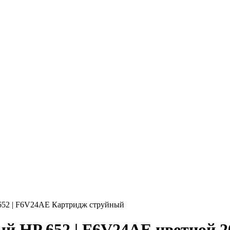
652 | F6V24AE Картридж струйный
й HP 652 | F6V24AE цветной 