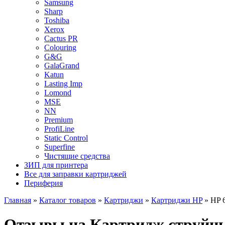
Samsung
Sharp
Toshiba
Xerox
Cactus PR
Colouring
G&G
GalaGrand
Katun
Lasting Imp
Lomond
MSE
NN
Premium
ProfiLine
Static Control
Superfine
Чистящие средства
ЗИП для принтера
Все для заправки картриджей
Периферия
Главная
»
Каталог товаров
»
Картриджи
»
Картриджи HP
»
HP 
Отзывы на Картридж струйны