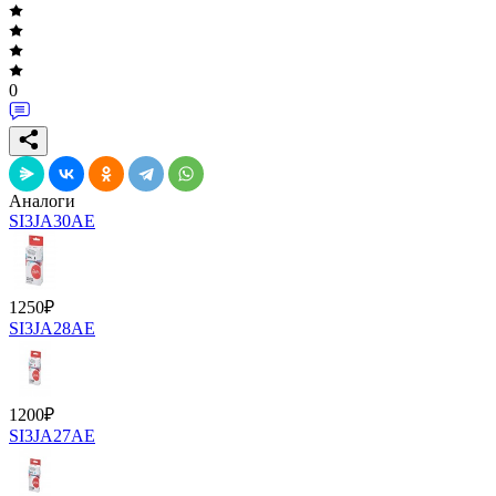
0
Аналоги
SI3JA30AE
1250
₽
SI3JA28AE
1200
₽
SI3JA27AE