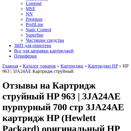
Lomond
MSE
NN
Premium
ProfiLine
Static Control
Superfine
Чистящие средства
ЗИП для принтера
Все для заправки картриджей
Периферия
Главная
»
Каталог товаров
»
Картриджи
»
Картриджи HP
»
HP
963 | 3JA24AE Картридж струйный
Отзывы на Картридж
струйный HP 963 | 3JA24AE
пурпурный 700 стр 3JA24AE
картридж HP (Hewlett
Packard) оригинальный HP