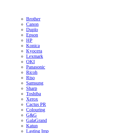
Brother
Canon
Duplo
Epson
HP
Konica
Kyocera
Lexmark
OKI
Panasonic
Ricoh
Riso
Samsung
Sharp
Toshiba
Xerox
Cactus PR
Colouring
G&G
GalaGrand
Katun
Lasting Imp