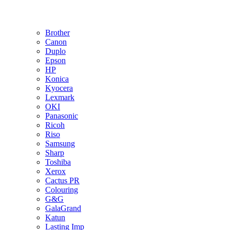
Brother
Canon
Duplo
Epson
HP
Konica
Kyocera
Lexmark
OKI
Panasonic
Ricoh
Riso
Samsung
Sharp
Toshiba
Xerox
Cactus PR
Colouring
G&G
GalaGrand
Katun
Lasting Imp