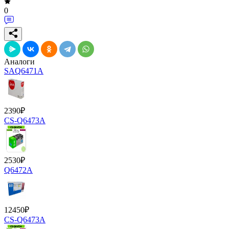
0
Аналоги
SAQ6471A
2390
₽
CS-Q6473A
2530
₽
Q6472A
12450
₽
CS-Q6473A