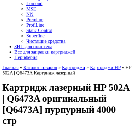
Lomond
MSE
NN
Premium
ProfiLine
Static Control
Superfine
Чистящие средства
ЗИП для принтера
Все для заправки картриджей
Периферия
Главная
»
Каталог товаров
»
Картриджи
»
Картриджи HP
»
HP
502A | Q6473A Картридж лазерный
Картридж лазерный HP 502A
| Q6473A оригинальный
[Q6473A] пурпурный 4000
стр