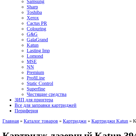
Samsung
Sharp
Toshiba
Xerox
Cactus PR
Colouring
G&G
GalaGrand
Katun
Lasting Imp
Lomond
MSE
NN
Premium
ProfiLine
Static Control
Superfine
Чистящие средства
ЗИП для принтера
Все для заправки картриджей
Периферия
Главная
»
Каталог товаров
»
Картриджи
»
Картриджи Katun
»
K
Картридж лазерный Katun 39