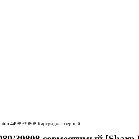
atun 44989/39808 Картридж лазерный
89/39808 совместимый [Sharp