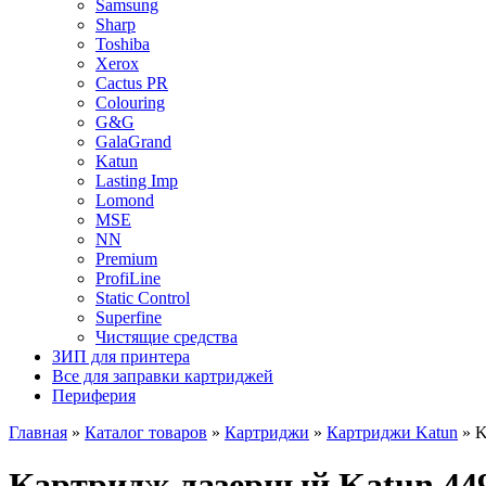
Samsung
Sharp
Toshiba
Xerox
Cactus PR
Colouring
G&G
GalaGrand
Katun
Lasting Imp
Lomond
MSE
NN
Premium
ProfiLine
Static Control
Superfine
Чистящие средства
ЗИП для принтера
Все для заправки картриджей
Периферия
Главная
»
Каталог товаров
»
Картриджи
»
Картриджи Katun
»
K
Картридж лазерный Katun 449