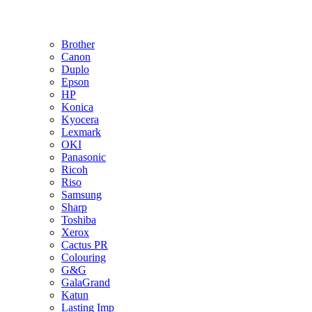
Brother
Canon
Duplo
Epson
HP
Konica
Kyocera
Lexmark
OKI
Panasonic
Ricoh
Riso
Samsung
Sharp
Toshiba
Xerox
Cactus PR
Colouring
G&G
GalaGrand
Katun
Lasting Imp