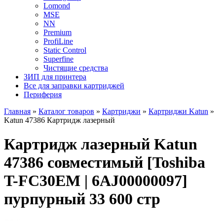
Lomond
MSE
NN
Premium
ProfiLine
Static Control
Superfine
Чистящие средства
ЗИП для принтера
Все для заправки картриджей
Периферия
Главная
»
Каталог товаров
»
Картриджи
»
Картриджи Katun
»
Katun 47386 Картридж лазерный
Картридж лазерный Katun
47386 совместимый [Toshiba
T-FC30EM | 6AJ00000097]
пурпурный 33 600 стр