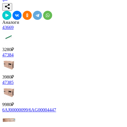
Аналоги
43669
3280
₽
47384
3980
₽
47385
9980
₽
6AJ00000099/6AG00004447