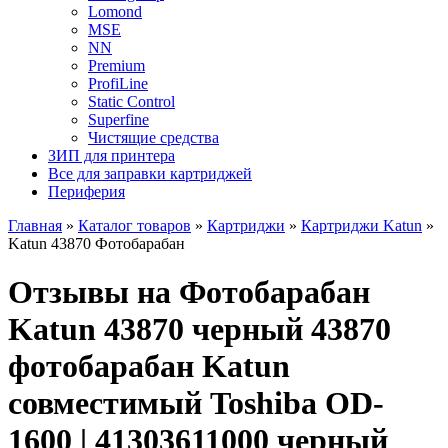
Lomond
MSE
NN
Premium
ProfiLine
Static Control
Superfine
Чистящие средства
ЗИП для принтера
Все для заправки картриджей
Периферия
Главная
»
Каталог товаров
»
Картриджи
»
Картриджи Katun
»
Katun 43870 Фотобарабан
Отзывы на Фотобарабан
Katun 43870 черный 43870
фотобарабан Katun
совместимый Toshiba OD-
1600 | 41303611000 черный