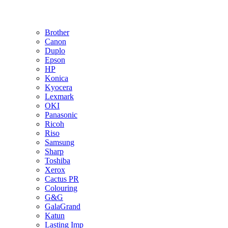
Brother
Canon
Duplo
Epson
HP
Konica
Kyocera
Lexmark
OKI
Panasonic
Ricoh
Riso
Samsung
Sharp
Toshiba
Xerox
Cactus PR
Colouring
G&G
GalaGrand
Katun
Lasting Imp