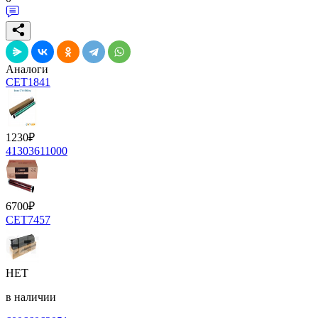
Аналоги
CET1841
1230
₽
41303611000
6700
₽
CET7457
НЕТ
в наличии