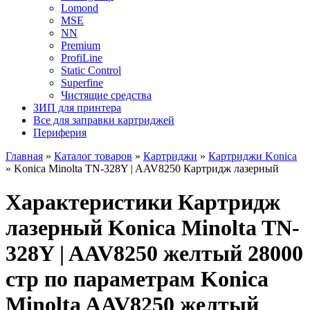
Lomond
MSE
NN
Premium
ProfiLine
Static Control
Superfine
Чистящие средства
ЗИП для принтера
Все для заправки картриджей
Периферия
Главная
»
Каталог товаров
»
Картриджи
»
Картриджи Konica
»
Konica Minolta TN-328Y | AAV8250 Картридж лазерный
Характеристики Картридж
лазерный Konica Minolta TN-
328Y | AAV8250 желтый 28000
стр по параметрам Konica
Minolta AAV8250 желтый