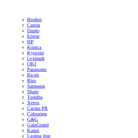
Brother
Canon
Duplo
Epson
HP
Konica
Kyocera
Lexmark
OKI
Panasonic
Ricoh
Riso
Samsung
Sharp
Toshiba
Xerox
Cactus PR
Colouring
G&G
GalaGrand
Katun
Lasting Imp