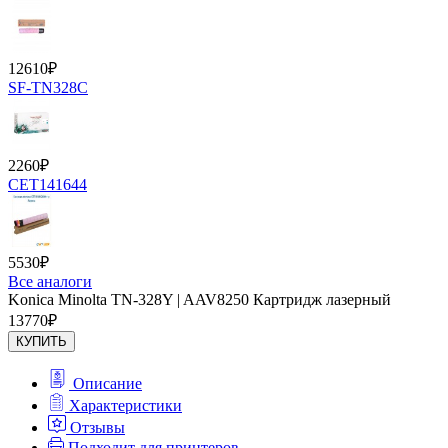
12610
₽
SF-TN328C
2260
₽
CET141644
5530
₽
Все аналоги
Konica Minolta TN-328Y | AAV8250 Картридж лазерный
13770
₽
КУПИТЬ
Описание
Характеристики
Отзывы
Подходит для принтеров