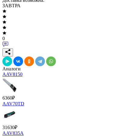
Доставка возможна:
ЗАВТРА
0
Аналоги
AAV8150
6360
₽
AAV70TD
31630
₽
AAV835A