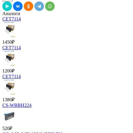
Аналоги
CET7114
1450
₽
CET7114
1200
₽
CET7114
1380
₽
CS-WBBH224
520
₽