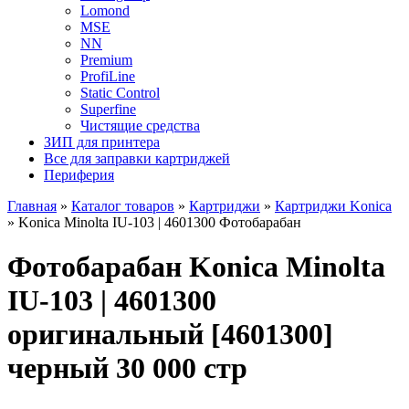
Lomond
MSE
NN
Premium
ProfiLine
Static Control
Superfine
Чистящие средства
ЗИП для принтера
Все для заправки картриджей
Периферия
Главная
»
Каталог товаров
»
Картриджи
»
Картриджи Konica
»
Konica Minolta IU-103 | 4601300 Фотобарабан
Фотобарабан Konica Minolta
IU-103 | 4601300
оригинальный [4601300]
черный 30 000 стр