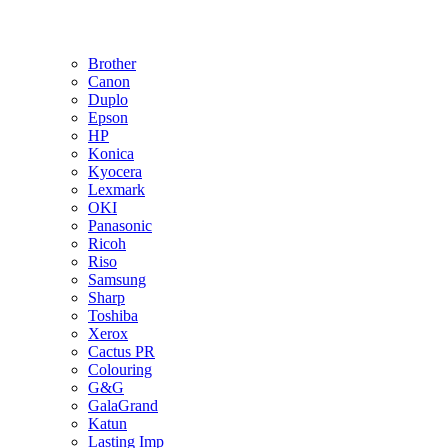
Brother
Canon
Duplo
Epson
HP
Konica
Kyocera
Lexmark
OKI
Panasonic
Ricoh
Riso
Samsung
Sharp
Toshiba
Xerox
Cactus PR
Colouring
G&G
GalaGrand
Katun
Lasting Imp