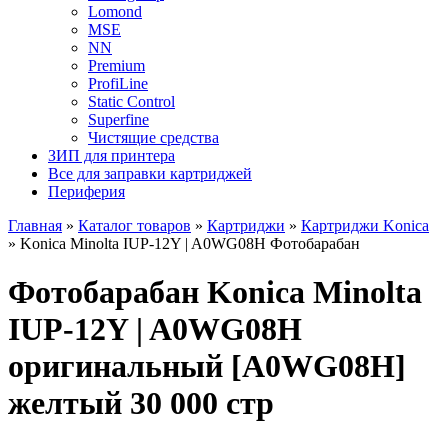
Lomond
MSE
NN
Premium
ProfiLine
Static Control
Superfine
Чистящие средства
ЗИП для принтера
Все для заправки картриджей
Периферия
Главная
»
Каталог товаров
»
Картриджи
»
Картриджи Konica
»
Konica Minolta IUP-12Y | A0WG08H Фотобарабан
Фотобарабан Konica Minolta
IUP-12Y | A0WG08H
оригинальный [A0WG08H]
желтый 30 000 стр