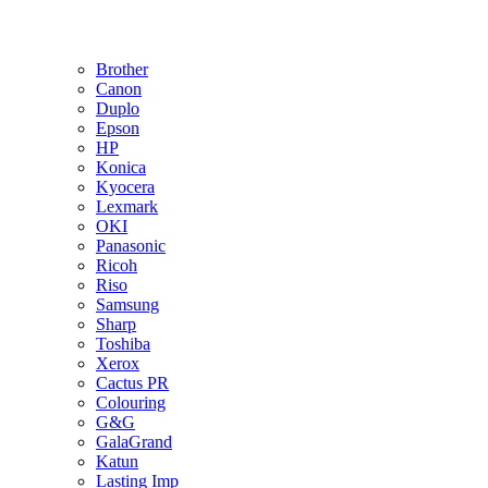
Brother
Canon
Duplo
Epson
HP
Konica
Kyocera
Lexmark
OKI
Panasonic
Ricoh
Riso
Samsung
Sharp
Toshiba
Xerox
Cactus PR
Colouring
G&G
GalaGrand
Katun
Lasting Imp