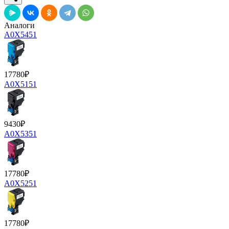
Аналоги
A0X5451
17780
₽
A0X5151
9430
₽
A0X5351
17780
₽
A0X5251
17780
₽