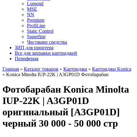
Lomond
MSE
NN
Premium
ProfiLine
Static Control
Superfine
Чистящие средства
ЗИП для принтера
Все для заправки картриджей
Периферия
Главная
»
Каталог товаров
»
Картриджи
»
Картриджи Konica
»
Konica Minolta IUP-22K | A3GP01D Фотобарабан
Фотобарабан Konica Minolta
IUP-22K | A3GP01D
оригинальный [A3GP01D]
черный 30 000 - 50 000 стр