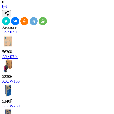
0
Аналоги
A5X0250
5630
₽
A5X0350
5230
₽
AAJW150
5340
₽
AAJW250