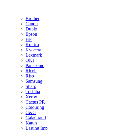
Brother
Canon
Duplo
Epson
HP
Konica
Kyocera
Lexmark
OKI
Panasonic
Ricoh
Riso
Samsung
Sharp
Toshiba
Xerox
Cactus PR
Colouring
G&G
GalaGrand
Katun
Lasting Imp