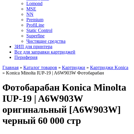
Lomond
MSE
NN
Premium
ProfiLine
Static Control
Superfine
Чистящие средства
ЗИП для принтера
Все для заправки картриджей
Периферия
Главная
»
Каталог товаров
»
Картриджи
»
Картриджи Konica
»
Konica Minolta IUP-19 | A6W903W Фотобарабан
Фотобарабан Konica Minolta
IUP-19 | A6W903W
оригинальный [A6W903W]
черный 60 000 стр