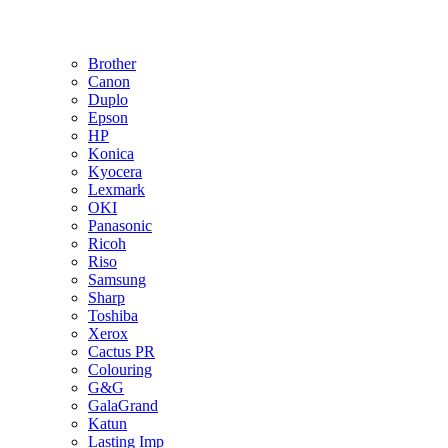
Brother
Canon
Duplo
Epson
HP
Konica
Kyocera
Lexmark
OKI
Panasonic
Ricoh
Riso
Samsung
Sharp
Toshiba
Xerox
Cactus PR
Colouring
G&G
GalaGrand
Katun
Lasting Imp