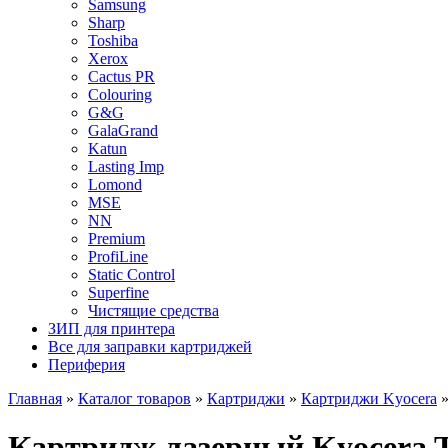
Samsung
Sharp
Toshiba
Xerox
Cactus PR
Colouring
G&G
GalaGrand
Katun
Lasting Imp
Lomond
MSE
NN
Premium
ProfiLine
Static Control
Superfine
Чистящие средства
ЗИП для принтера
Все для заправки картриджей
Периферия
Главная
»
Каталог товаров
»
Картриджи
»
Картриджи Kyocera
Картридж лазерный Kyocera 