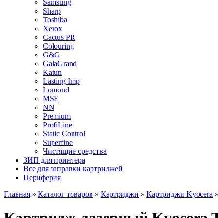
Samsung
Sharp
Toshiba
Xerox
Cactus PR
Colouring
G&G
GalaGrand
Katun
Lasting Imp
Lomond
MSE
NN
Premium
ProfiLine
Static Control
Superfine
Чистящие средства
ЗИП для принтера
Все для заправки картриджей
Периферия
Главная
»
Каталог товаров
»
Картриджи
»
Картриджи Kyocera
Картридж лазерный Kyocera