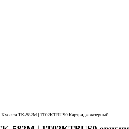
»
Kyocera TK-582M | 1T02KTBUS0 Картридж лазерный
 TK-582M | 1T02KTBUS0 ориги