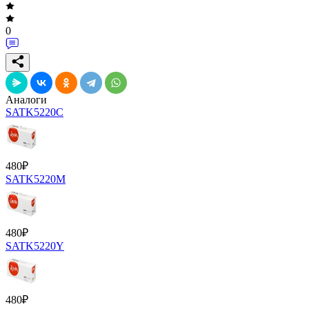
0
Аналоги
SATK5220C
480
₽
SATK5220M
480
₽
SATK5220Y
480
₽