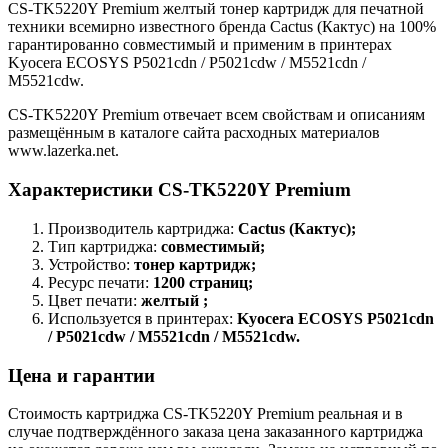
CS-TK5220Y Premium желтый тонер картридж для печатной
техники всемирно известного бренда Cactus (Кактус) на 100%
гарантированно совместимый и применим в принтерах
Kyocera ECOSYS P5021cdn / P5021cdw / M5521cdn /
M5521cdw.
CS-TK5220Y Premium отвечает всем свойствам и описаниям
размещённым в каталоге сайта расходных материалов
www.lazerka.net.
Характеристики CS-TK5220Y Premium
Производитель картриджа:
Cactus (Кактус);
Тип картриджа:
совместимый;
Устройство:
тонер картридж;
Ресурс печати:
1200 страниц;
Цвет печати:
желтый ;
Используется в принтерах:
Kyocera ECOSYS P5021cdn
/ P5021cdw / M5521cdn / M5521cdw.
Цена и гарантии
Стоимость картриджа CS-TK5220Y Premium реальная и в
случае подтверждённого заказа цена заказанного картриджа