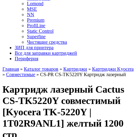
Lomond
MSE
NN
Premium
ProfiLine
Static Control
Superfine
Чистящие средства
ЗИП для принтера
Все для заправки картриджей
Периферия
Главная
»
Каталог товаров
»
Картриджи
»
Картриджи Kyocera
»
Совместимые
»
CS-PR CS-TK5220Y Картридж лазерный
Картридж лазерный Cactus
CS-TK5220Y совместимый
[Kyocera TK-5220Y |
1T02R9ANL1] желтый 1200
стр