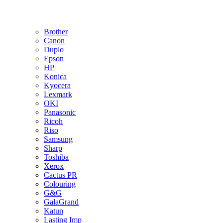
Brother
Canon
Duplo
Epson
HP
Konica
Kyocera
Lexmark
OKI
Panasonic
Ricoh
Riso
Samsung
Sharp
Toshiba
Xerox
Cactus PR
Colouring
G&G
GalaGrand
Katun
Lasting Imp