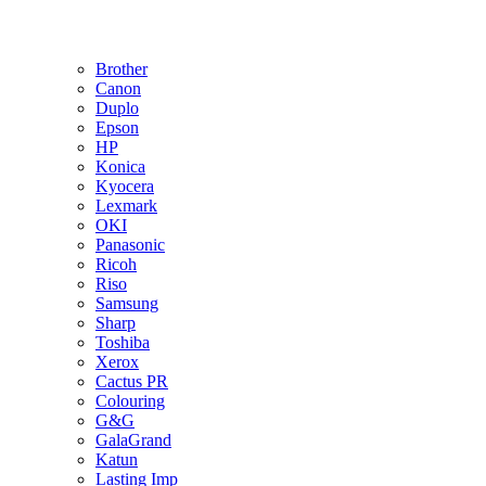
Brother
Canon
Duplo
Epson
HP
Konica
Kyocera
Lexmark
OKI
Panasonic
Ricoh
Riso
Samsung
Sharp
Toshiba
Xerox
Cactus PR
Colouring
G&G
GalaGrand
Katun
Lasting Imp