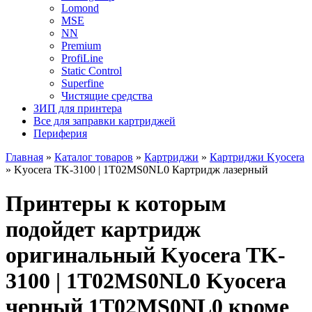
Lomond
MSE
NN
Premium
ProfiLine
Static Control
Superfine
Чистящие средства
ЗИП для принтера
Все для заправки картриджей
Периферия
Главная
»
Каталог товаров
»
Картриджи
»
Картриджи Kyocera
»
Kyocera TK-3100 | 1T02MS0NL0 Картридж лазерный
Принтеры к которым
подойдет картридж
оригинальный Kyocera TK-
3100 | 1T02MS0NL0 Kyocera
черный 1T02MS0NL0 кроме