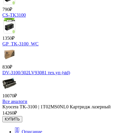
790
₽
CS-TK3100
1350
₽
GP_TK-3100_WC
830
₽
DV-3100/302LV93081 тех.уп (std)
10070
₽
Все аналоги
Kyocera TK-3100 | 1T02MS0NL0 Картридж лазерный
14260
₽
КУПИТЬ
Описание