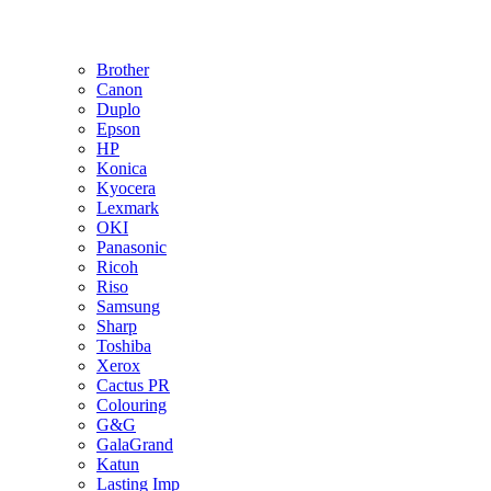
Brother
Canon
Duplo
Epson
HP
Konica
Kyocera
Lexmark
OKI
Panasonic
Ricoh
Riso
Samsung
Sharp
Toshiba
Xerox
Cactus PR
Colouring
G&G
GalaGrand
Katun
Lasting Imp