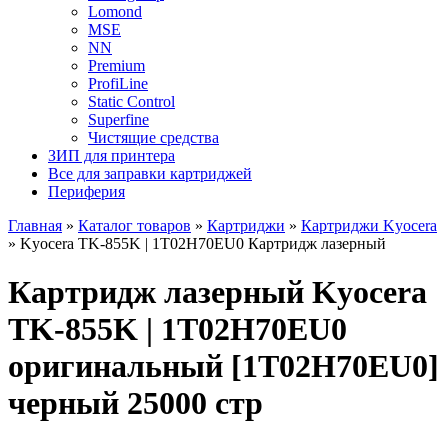
Lomond
MSE
NN
Premium
ProfiLine
Static Control
Superfine
Чистящие средства
ЗИП для принтера
Все для заправки картриджей
Периферия
Главная
»
Каталог товаров
»
Картриджи
»
Картриджи Kyocera
»
Kyocera TK-855K | 1T02H70EU0 Картридж лазерный
Картридж лазерный Kyocera
TK-855K | 1T02H70EU0
оригинальный [1T02H70EU0]
черный 25000 стр