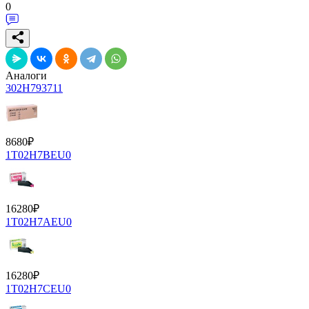
0
Аналоги
302H793711
8680
₽
1T02H7BEU0
16280
₽
1T02H7AEU0
16280
₽
1T02H7CEU0