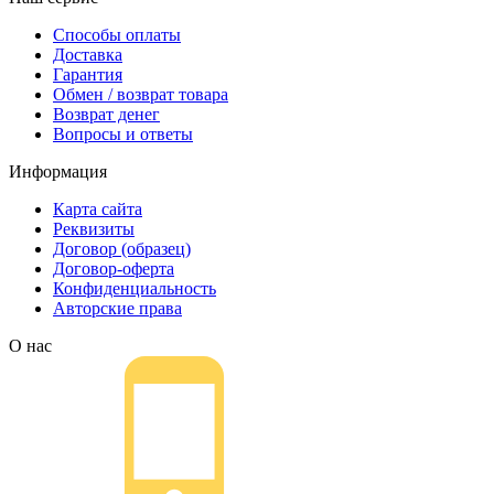
любой марки и для любых моделей
указанную вами электронную почту придёт
принтеров.
Способы оплаты
письмо с копией заказа. Это значит, что
Доставка
заказ получен и мы позвоним вам так
Гарантия
быстро, как это возможно, чтобы оформить
Обмен / возврат товара
доставку. Если вы не получили письмо с
Возврат денег
копией заказа, пожалуйста, свяжитесь с
Вопросы и ответы
нами через сервис обратная связь, или
позвоните.
Информация
Карта сайта
Реквизиты
Договор (образец)
Договор-оферта
Конфиденциальность
Авторские права
О нас