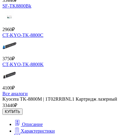
33440
₽
SF-TK8800Bk
2960
₽
CT-KYO-TK-8800C
3750
₽
CT-KYO-TK-8800K
4100
₽
Все аналоги
Kyocera TK-8800M | 1T02RRBNL1 Картридж лазерный
33440
₽
КУПИТЬ
Описание
Характеристики