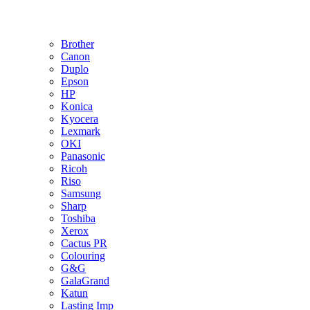
Brother
Canon
Duplo
Epson
HP
Konica
Kyocera
Lexmark
OKI
Panasonic
Ricoh
Riso
Samsung
Sharp
Toshiba
Xerox
Cactus PR
Colouring
G&G
GalaGrand
Katun
Lasting Imp