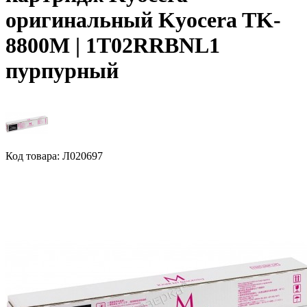
оригинальный Kyocera TK-
8800M | 1T02RRBNL1
пурпурный
Код товара: Л020697