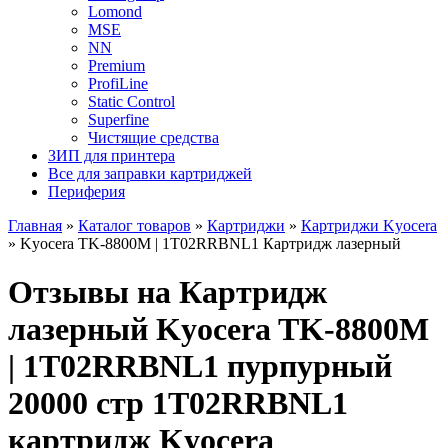
Lomond
MSE
NN
Premium
ProfiLine
Static Control
Superfine
Чистящие средства
ЗИП для принтера
Все для заправки картриджей
Периферия
Главная
»
Каталог товаров
»
Картриджи
»
Картриджи Kyocera
»
Kyocera TK-8800M | 1T02RRBNL1 Картридж лазерный
Отзывы на Картридж
лазерный Kyocera TK-8800M
| 1T02RRBNL1 пурпурный
20000 стр 1T02RRBNL1
картридж Kyocera